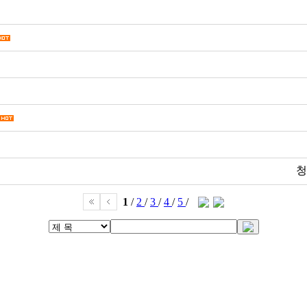
청
1
/
2
/
3
/
4
/
5
/