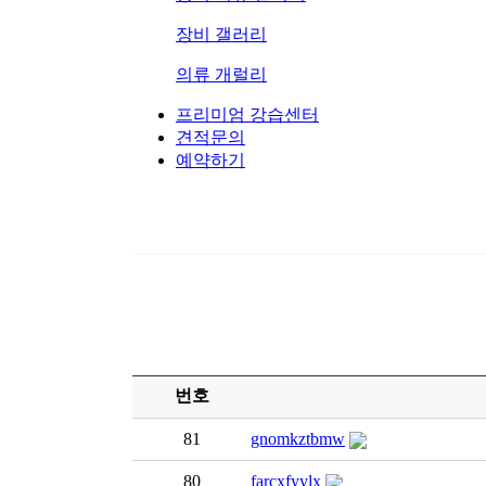
장비 갤러리
의류 개럴리
프리미엄 강습센터
견적문의
예약하기
번호
81
gnomkztbmw
80
farcxfyylx