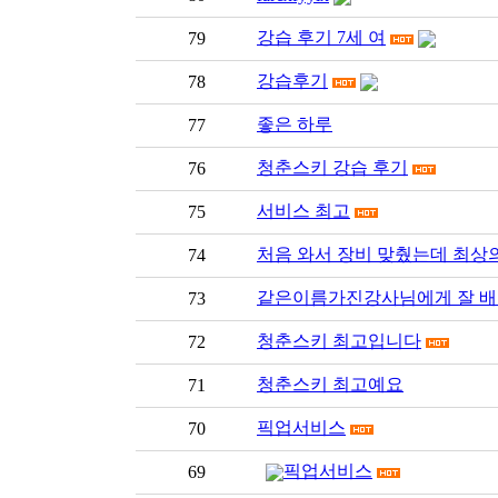
강습 후기 7세 여
79
강습후기
78
좋은 하루
77
청춘스키 강습 후기
76
서비스 최고
75
처음 와서 장비 맞췄는데 최상
74
같은이름가진강사님에게 잘 배
73
청춘스키 최고입니다
72
청춘스키 최고예요
71
픽업서비스
70
픽업서비스
69