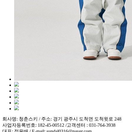
회사명: 청춘스키 / 주소: 경기 광주시 도척면 도척윗로 248
사업자등록번호: 182-45-00512 /고객센터 : 031-764-3938
대표: 정윤배 / E-mail: sundal0316@naver.com